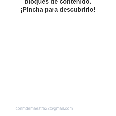
bloques de contenido.
¡Pincha para descubrirlo!
OpoSmart
Preparadora, formadora y coach de  
oposiciones para el cuerpo de maestros en 
Educación Infantil
Te ayudo a brillar ante el tribunal
Tu plaza, con estrategia
conmdemaestra22@gmail.com