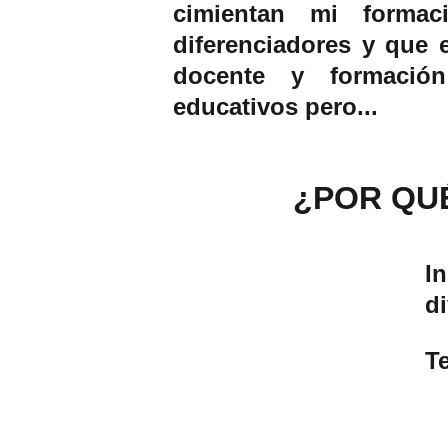
cimientan mi forma
diferenciadores y que 
docente y formación
educativos pero...
¿POR QU
I
d
T