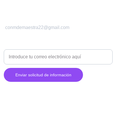
conmdemaestra22@gmail.com
CONTÁCTAME Y ESTARÉ ENCANTADA DE
RESOLVER TUS DUDAS
Enviar solicitud de información