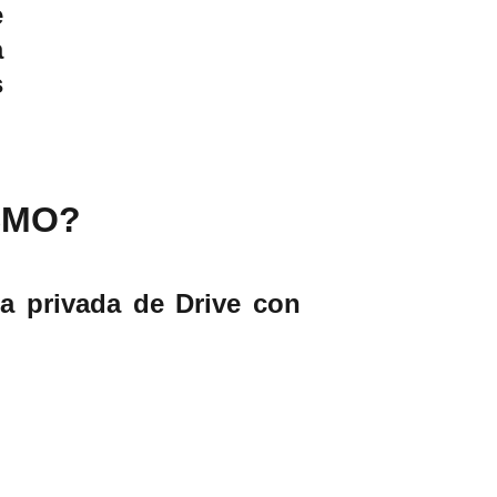
e
a
s
SMO?
ta privada de Drive con